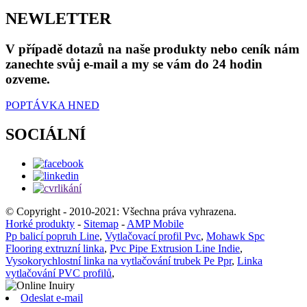
NEWLETTER
V případě dotazů na naše produkty nebo ceník nám
zanechte svůj e-mail a my se vám do 24 hodin
ozveme.
POPTÁVKA HNED
SOCIÁLNÍ
© Copyright - 2010-2021: Všechna práva vyhrazena.
Horké produkty
-
Sitemap
-
AMP Mobile
Pp balicí popruh Line
,
Vytlačovací profil Pvc
,
Mohawk Spc
Flooring extruzní linka
,
Pvc Pipe Extrusion Line Indie
,
Vysokorychlostní linka na vytlačování trubek Pe Ppr
,
Linka
vytlačování PVC profilů
,
Odeslat e-mail