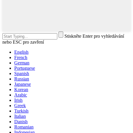
Stiskněte Enter pro vyhledávání
nebo ESC pro zavření
English
French
German
Portuguese
Spanish
Russian
Japanese
Korean
Arabic
Irish
Greek
Turkish
Italian
Danish
Romanian
Indonesian