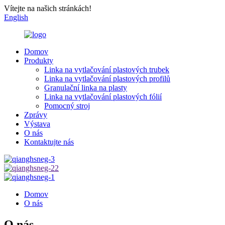
Vítejte na našich stránkách!
English
Domov
Produkty
Linka na vytlačování plastových trubek
Linka na vytlačování plastových profilů
Granulační linka na plasty
Linka na vytlačování plastových fólií
Pomocný stroj
Zprávy
Výstava
O nás
Kontaktujte nás
Domov
O nás
O nás