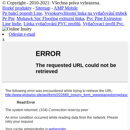
© Copyright - 2010-2021: Všechna práva vyhrazena.
Horké produkty
-
Sitemap
-
AMP Mobile
Pp balicí popruh Line
,
Vysokorychlostní linka na vytlačování trubek
Pe Ppr
,
Mohawk Spc Flooring extruzní linka
,
Pvc Pipe Extrusion
Line Indie
,
Linka vytlačování PVC profilů
,
Vytlačovací profil Pvc
,
Odeslat e-mail
x