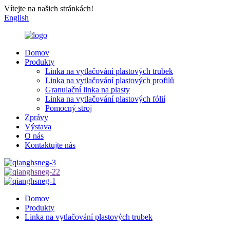
Vítejte na našich stránkách!
English
Domov
Produkty
Linka na vytlačování plastových trubek
Linka na vytlačování plastových profilů
Granulační linka na plasty
Linka na vytlačování plastových fólií
Pomocný stroj
Zprávy
Výstava
O nás
Kontaktujte nás
Domov
Produkty
Linka na vytlačování plastových trubek