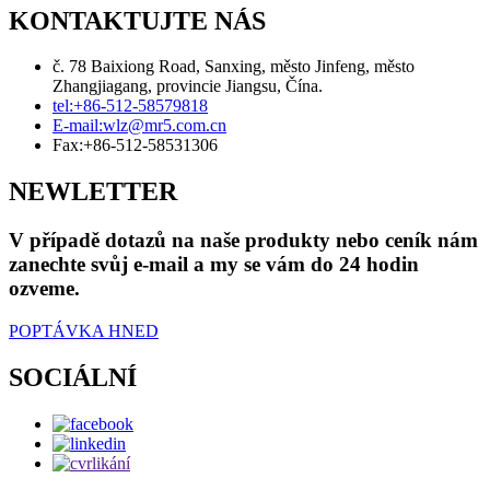
KONTAKTUJTE NÁS
č. 78 Baixiong Road, Sanxing, město Jinfeng, město
Zhangjiagang, provincie Jiangsu, Čína.
tel:
+86-512-58579818
E-mail:
wlz@mr5.com.cn
Fax:
+86-512-58531306
NEWLETTER
V případě dotazů na naše produkty nebo ceník nám
zanechte svůj e-mail a my se vám do 24 hodin
ozveme.
POPTÁVKA HNED
SOCIÁLNÍ