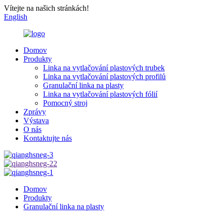
Vítejte na našich stránkách!
English
Domov
Produkty
Linka na vytlačování plastových trubek
Linka na vytlačování plastových profilů
Granulační linka na plasty
Linka na vytlačování plastových fólií
Pomocný stroj
Zprávy
Výstava
O nás
Kontaktujte nás
Domov
Produkty
Granulační linka na plasty