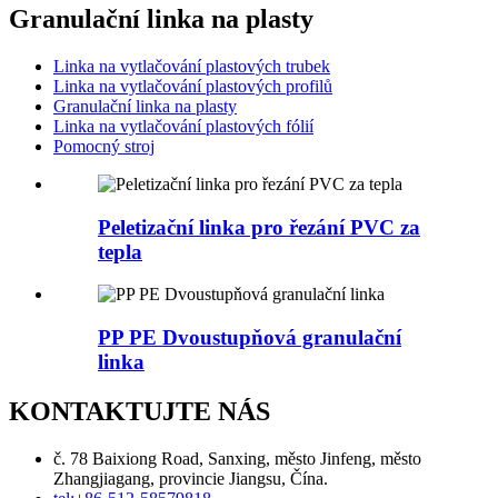
Granulační linka na plasty
Linka na vytlačování plastových trubek
Linka na vytlačování plastových profilů
Granulační linka na plasty
Linka na vytlačování plastových fólií
Pomocný stroj
Peletizační linka pro řezání PVC za
tepla
PP PE Dvoustupňová granulační
linka
KONTAKTUJTE NÁS
č. 78 Baixiong Road, Sanxing, město Jinfeng, město
Zhangjiagang, provincie Jiangsu, Čína.