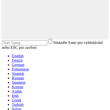
Stiskněte Enter pro vyhledávání
nebo ESC pro zavření
English
French
German
Portuguese
Spanish
Russian
Japanese
Korean
Arabic
Irish
Greek
Turkish
Italian