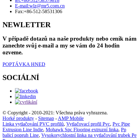
tel:
+86-512-58579818
E-mail:
wlz@mr5.com.cn
Fax:
+86-512-58531306
NEWLETTER
V případě dotazů na naše produkty nebo ceník nám
zanechte svůj e-mail a my se vám do 24 hodin
ozveme.
POPTÁVKA HNED
SOCIÁLNÍ
© Copyright - 2010-2021: Všechna práva vyhrazena.
Horké produkty
-
Sitemap
-
AMP Mobile
Linka vytlačování PVC profilů
,
Vytlačovací profil Pvc
,
Pvc Pipe
Extrusion Line Indie
,
Mohawk Spc Flooring extruzní linka
,
Pp
balicí popruh Line
,
Vysokorychlostní linka na vytlačování trubek Pe