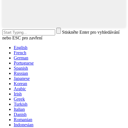
Stiskněte Enter pro vyhledávání
nebo ESC pro zavření
English
French
German
Portuguese
Spanish
Russian
Japanese
Korean
Arabic
Irish
Greek
Turkish
Italian
Danish
Romanian
Indonesian