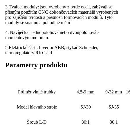
3.Tvářecí moduly: jsou vyrobeny z tvrdé oceli, zabývají se
přísným použitím CNC dokončovacích materiálů vyrobených
pro zajištění tvrdosti a přesnosti formovacích modulů. Tyto
moduly se snadno a pohodlně mění
4. Navíječka: Jednopolohová nebo dvoupolohová s
momentovým motorem.
5.Elektrické části: Invertor ABB, stykač Schneider,
termoregulátory RKC atd.
Parametry produktu
Průměr vlnité trubky
4,5-9 mm
9-32 mm
1
Model hlavního stroje
SJ-30
SJ-35
Šroub L/D
30:1
30:1