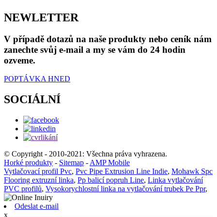
NEWLETTER
V případě dotazů na naše produkty nebo ceník nám
zanechte svůj e-mail a my se vám do 24 hodin
ozveme.
POPTÁVKA HNED
SOCIÁLNÍ
© Copyright - 2010-2021: Všechna práva vyhrazena.
Horké produkty
-
Sitemap
-
AMP Mobile
Vytlačovací profil Pvc
,
Pvc Pipe Extrusion Line Indie
,
Mohawk Spc
Flooring extruzní linka
,
Pp balicí popruh Line
,
Linka vytlačování
PVC profilů
,
Vysokorychlostní linka na vytlačování trubek Pe Ppr
,
Odeslat e-mail
x