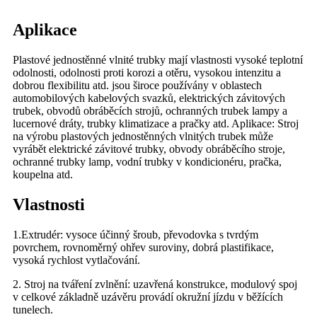
Aplikace
Plastové jednostěnné vlnité trubky mají vlastnosti vysoké teplotní
odolnosti, odolnosti proti korozi a otěru, vysokou intenzitu a
dobrou flexibilitu atd. jsou široce používány v oblastech
automobilových kabelových svazků, elektrických závitových
trubek, obvodů obráběcích strojů, ochranných trubek lampy a
lucernové dráty, trubky klimatizace a pračky atd. Aplikace: Stroj
na výrobu plastových jednostěnných vlnitých trubek může
vyrábět elektrické závitové trubky, obvody obráběcího stroje,
ochranné trubky lamp, vodní trubky v kondicionéru, pračka,
koupelna atd.
Vlastnosti
1.Extrudér: vysoce účinný šroub, převodovka s tvrdým
povrchem, rovnoměrný ohřev suroviny, dobrá plastifikace,
vysoká rychlost vytlačování.
2. Stroj na tváření zvlnění: uzavřená konstrukce, modulový spoj
v celkové základně uzávěru provádí okružní jízdu v běžících
tunelech.