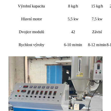
Výrobní kapacita
8 kg/h
15 kg/h
Hlavní motor
5,5 kw
7,5 kw
Dvojice modulů
42
Závisí
Rychlost výroby
6-10 m/min
8-12 m/min
8-