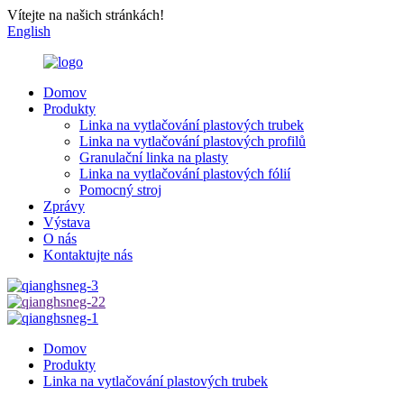
Vítejte na našich stránkách!
English
Domov
Produkty
Linka na vytlačování plastových trubek
Linka na vytlačování plastových profilů
Granulační linka na plasty
Linka na vytlačování plastových fólií
Pomocný stroj
Zprávy
Výstava
O nás
Kontaktujte nás
Domov
Produkty
Linka na vytlačování plastových trubek