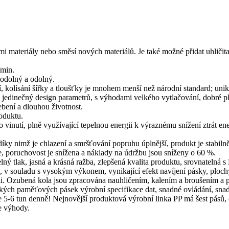
ými materiály nebo směsí nových materiálů. Je také možné přidat uhlič
/min.
 odolný a odolný.
ní, kolísání šířky a tloušťky je mnohem menší než národní standard; uni
jedinečný design parametrů, s výhodami velkého vytlačování, dobré plas
ebení a dlouhou životnost.
roduktu.
vinutí, plně využívající tepelnou energii k výraznému snížení ztrát ene
ky nimž je chlazení a smršťování popruhu úplnější, produkt je stabilnějš
dce, poruchovost je snížena a náklady na údržbu jsou sníženy o 60 %.
telný tlak, jasná a krásná ražba, zlepšená kvalita produktu, srovnateln
y, v souladu s vysokým výkonem, vynikající efekt navíjení pásky, ploch
li. Ozubená kola jsou zpracována nauhličením, kalením a broušením a p
kých paměťových pásek výrobní specifikace dat, snadné ovládání, snad
e 5-6 tun denně! Nejnovější produktová výrobní linka PP má šest pásů, 
e výhody.