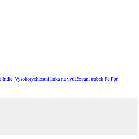
e Indie
,
Vysokorychlostní linka na vytlačování trubek Pe Ppr
,