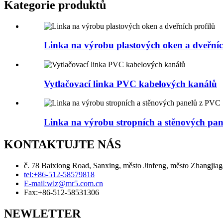
Kategorie produktů
Linka na výrobu plastových oken a dveřníc
Vytlačovací linka PVC kabelových kanálů
Linka na výrobu stropních a stěnových pa
KONTAKTUJTE NÁS
č. 78 Baixiong Road, Sanxing, město Jinfeng, město Zhangjiaga
tel:
+86-512-58579818
E-mail:
wlz@mr5.com.cn
Fax:
+86-512-58531306
NEWLETTER