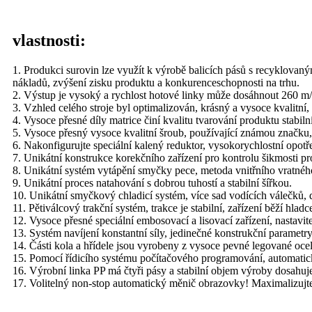
vlastnosti:
1. Produkci surovin lze využít k výrobě balicích pásů s recyklovan
nákladů, zvýšení zisku produktu a konkurenceschopnosti na trhu.
2. Výstup je vysoký a rychlost hotové linky může dosáhnout 260 m
3. Vzhled celého stroje byl optimalizován, krásný a vysoce kvalitní,
4. Vysoce přesné díly matrice činí kvalitu tvarování produktu stabil
5. Vysoce přesný vysoce kvalitní šroub, používající známou značku, 
6. Nakonfigurujte speciální kalený reduktor, vysokorychlostní opotř
7. Unikátní konstrukce korekčního zařízení pro kontrolu šikmosti p
8. Unikátní systém vytápění smyčky pece, metoda vnitřního vratného 
9. Unikátní proces natahování s dobrou tuhostí a stabilní šířkou.
10. Unikátní smyčkový chladicí systém, více sad vodících válečků, dí
11. Pětiválcový trakční systém, trakce je stabilní, zařízení běží hla
12. Vysoce přesné speciální embosovací a lisovací zařízení, nastavi
13. Systém navíjení konstantní síly, jedinečné konstrukční parametr
14. Části kola a hřídele jsou vyrobeny z vysoce pevné legované oce
15. Pomocí řídicího systému počítačového programování, automatic
16. Výrobní linka PP má čtyři pásy a stabilní objem výroby dosahuj
17. Volitelný non-stop automatický měnič obrazovky! Maximalizujt