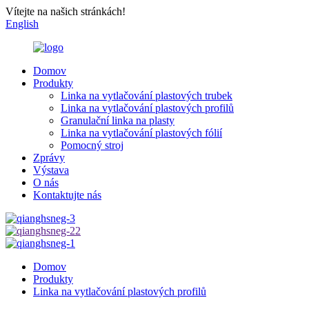
Vítejte na našich stránkách!
English
Domov
Produkty
Linka na vytlačování plastových trubek
Linka na vytlačování plastových profilů
Granulační linka na plasty
Linka na vytlačování plastových fólií
Pomocný stroj
Zprávy
Výstava
O nás
Kontaktujte nás
Domov
Produkty
Linka na vytlačování plastových profilů