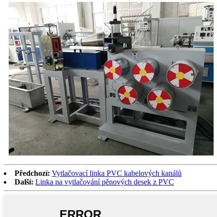
Předchozí:
Vytlačovací linka PVC kabelových kanálů
Další:
Linka na vytlačování pěnových desek z PVC