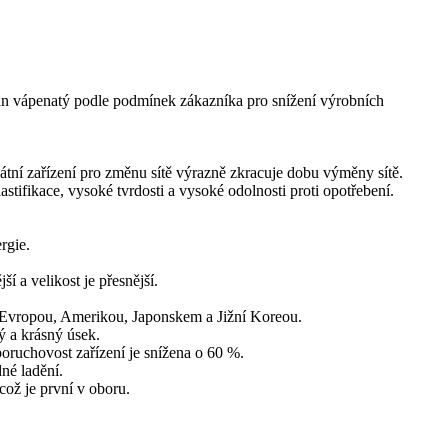
itan vápenatý podle podmínek zákazníka pro snížení výrobních
kátní zařízení pro změnu sítě výrazně zkracuje dobu výměny sítě.
tifikace, vysoké tvrdosti a vysoké odolnosti proti opotřebení.
rgie.
í a velikost je přesnější.
á s Evropou, Amerikou, Japonskem a Jižní Koreou.
ý a krásný úsek.
oruchovost zařízení je snížena o 60 %.
né ladění.
což je první v oboru.