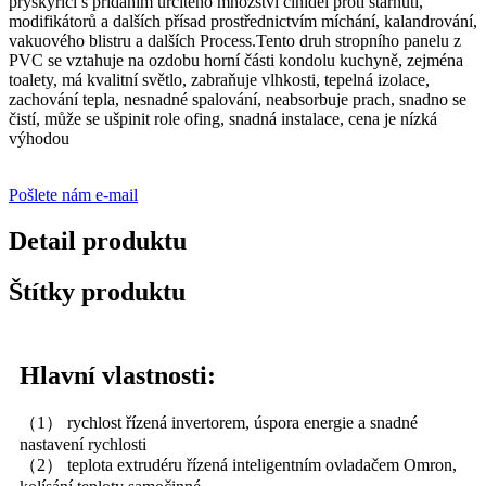
pryskyřici s přidáním určitého množství činidel proti stárnutí,
modifikátorů a dalších přísad prostřednictvím míchání, kalandrování,
vakuového blistru a dalších Process.Tento druh stropního panelu z
PVC se vztahuje na ozdobu horní části kondolu kuchyně, zejména
toalety, má kvalitní světlo, zabraňuje vlhkosti, tepelná izolace,
zachování tepla, nesnadné spalování, neabsorbuje prach, snadno se
čistí, může se ušpinit role ofing, snadná instalace, cena je nízká
výhodou
Pošlete nám e-mail
Detail produktu
Štítky produktu
Hlavní vlastnosti:
（1） rychlost řízená invertorem, úspora energie a snadné
nastavení rychlosti
（2） teplota extrudéru řízená inteligentním ovladačem Omron,