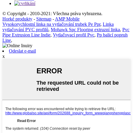
© Copyright - 2010-2021: Všechna práva vyhrazena.
Horké produkty
-
Sitemap
-
AMP Mobile
Vysokorychlostní linka na vytlačování trubek Pe Ppr
,
Linka
vytlačování PVC profilů
,
Mohawk Spc Flooring extruzní linka
,
Pvc
Pipe Extrusion Line Indie
,
Vytlačovací profil Pvc
,
Pp balicí popruh
Line
,
Odeslat e-mail
x