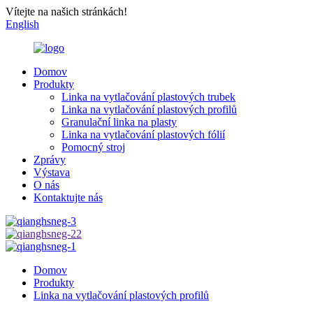
Vítejte na našich stránkách!
English
Domov
Produkty
Linka na vytlačování plastových trubek
Linka na vytlačování plastových profilů
Granulační linka na plasty
Linka na vytlačování plastových fólií
Pomocný stroj
Zprávy
Výstava
O nás
Kontaktujte nás
Domov
Produkty
Linka na vytlačování plastových profilů