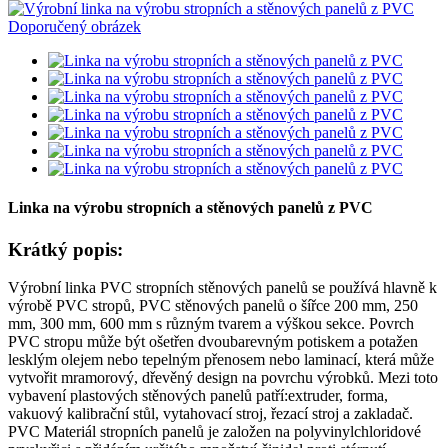
Linka na výrobu stropních a stěnových panelů z PVC
Krátký popis:
Výrobní linka PVC stropních stěnových panelů se používá hlavně k
výrobě PVC stropů, PVC stěnových panelů o šířce 200 mm, 250
mm, 300 mm, 600 mm s různým tvarem a výškou sekce. Povrch
PVC stropu může být ošetřen dvoubarevným potiskem a potažen
lesklým olejem nebo tepelným přenosem nebo laminací, která může
vytvořit mramorový, dřevěný design na povrchu výrobků. Mezi toto
vybavení plastových stěnových panelů patří:extruder, forma,
vakuový kalibrační stůl, vytahovací stroj, řezací stroj a zakladač.
PVC Materiál stropních panelů je založen na polyvinylchloridové