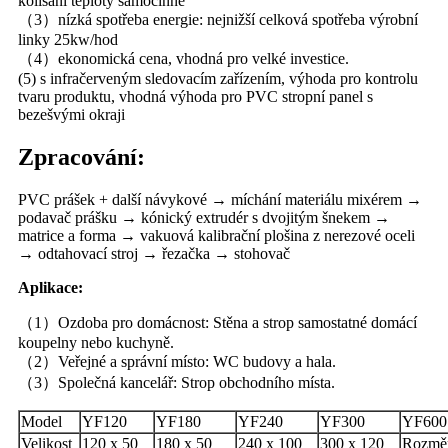
kolísání teploty samočinné
（3）nízká spotřeba energie: nejnižší celková spotřeba výrobní
linky 25kw/hod
（4）ekonomická cena, vhodná pro velké investice.
(5) s infračerveným sledovacím zařízením, výhoda pro kontrolu
tvaru produktu, vhodná výhoda pro PVC stropní panel s
bezešvými okraji
Zpracování:
PVC prášek + další návykové → míchání materiálu mixérem →
podavač prášku → kónický extrudér s dvojitým šnekem →
matrice a forma → vakuová kalibrační plošina z nerezové oceli
→ odtahovací stroj → řezačka → stohovač
Aplikace:
（1）Ozdoba pro domácnost: Stěna a strop samostatné domácí
koupelny nebo kuchyně.
（2）Veřejné a správní místo: WC budovy a hala.
（3）Společná kancelář: Strop obchodního místa.
Model
YF120
YF180
YF240
YF300
YF600
Velikost
120 x 50
180 x 50
240 x 100
300 x 120
Rozmě